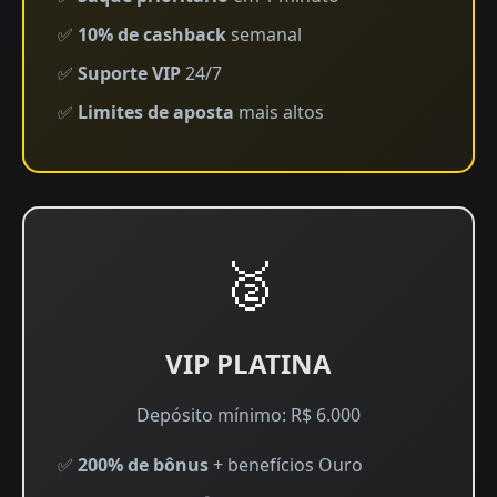
✅
10% de cashback
semanal
✅
Suporte VIP
24/7
✅
Limites de aposta
mais altos
🥈
VIP PLATINA
Depósito mínimo: R$ 6.000
✅
200% de bônus
+ benefícios Ouro