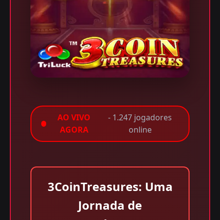
AO VIVO
- 1.247 jogadores
AGORA
online
3CoinTreasures: Uma
Jornada de