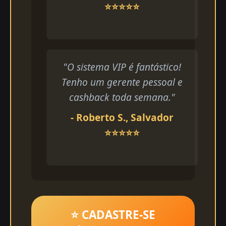
⭐⭐⭐⭐⭐
"O sistema VIP é fantástico!
Tenho um gerente pessoal e
cashback toda semana."
- Roberto S., Salvador
⭐⭐⭐⭐⭐
⭐ CADASTRE-SE