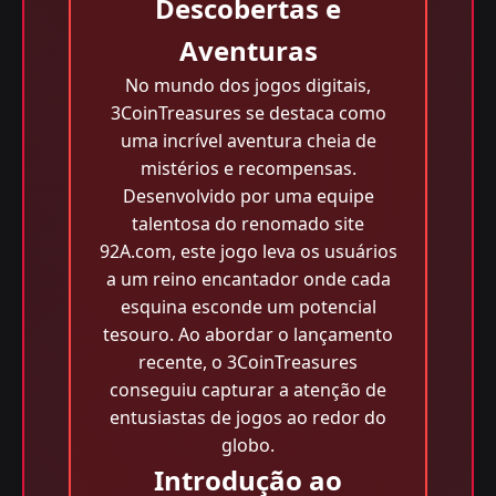
Descobertas e
Aventuras
No mundo dos jogos digitais,
3CoinTreasures se destaca como
uma incrível aventura cheia de
mistérios e recompensas.
Desenvolvido por uma equipe
talentosa do renomado site
92A.com, este jogo leva os usuários
a um reino encantador onde cada
esquina esconde um potencial
tesouro. Ao abordar o lançamento
recente, o 3CoinTreasures
conseguiu capturar a atenção de
entusiastas de jogos ao redor do
globo.
Introdução ao