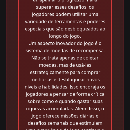
superar esses desafios, os
jogadores podem utilizar uma
variedade de ferramentas e poderes
especiais que são desbloqueados ao
longo do jogo.
Um aspecto inovador do jogo é o
sistema de moedas de recompensa.
Não se trata apenas de coletar
moedas, mas de usá-las
estrategicamente para comprar
melhorias e desbloquear novos
níveis e habilidades. Isso encoraja os
jogadores a pensar de forma crítica
sobre como e quando gastar suas
riquezas acumuladas. Além disso, o
jogo oferece missões diárias e
desafios semanais que estimulam