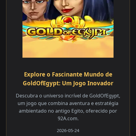
Explore o Fascinante Mundo de
GoldOfEgypt: Um Jogo Inovador
Descubra o universo incrível de GoldOfEgypt,
um jogo que combina aventura e estratégia
ambientado no antigo Egito, oferecido por
92A.com.
2026-05-24