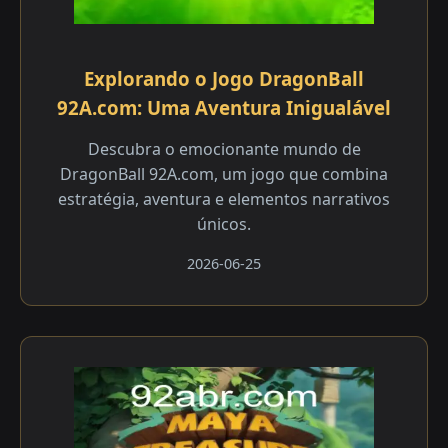
Explorando o Jogo DragonBall
92A.com: Uma Aventura Inigualável
Descubra o emocionante mundo de
DragonBall 92A.com, um jogo que combina
estratégia, aventura e elementos narrativos
únicos.
2026-06-25