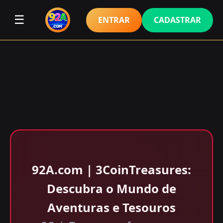
☰
ENTRAR
CADASTRAR
92A.com | 3CoinTreasures:
Descubra o Mundo de
Aventuras e Tesouros