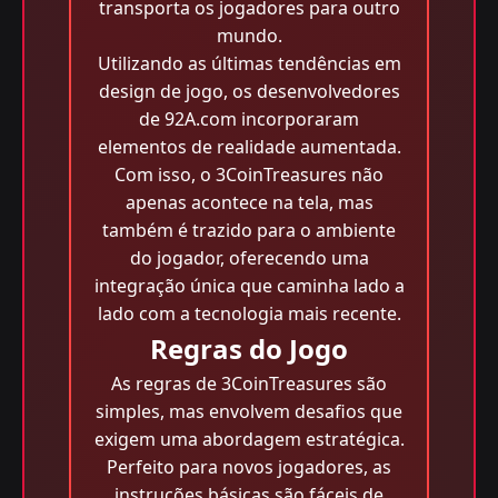
transporta os jogadores para outro
mundo.
Utilizando as últimas tendências em
design de jogo, os desenvolvedores
de 92A.com incorporaram
elementos de realidade aumentada.
Com isso, o 3CoinTreasures não
apenas acontece na tela, mas
também é trazido para o ambiente
do jogador, oferecendo uma
integração única que caminha lado a
lado com a tecnologia mais recente.
Regras do Jogo
As regras de 3CoinTreasures são
simples, mas envolvem desafios que
exigem uma abordagem estratégica.
Perfeito para novos jogadores, as
instruções básicas são fáceis de