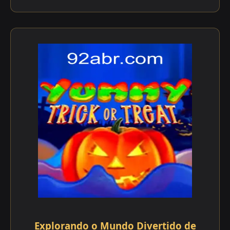
Explorando o Mundo Divertido de