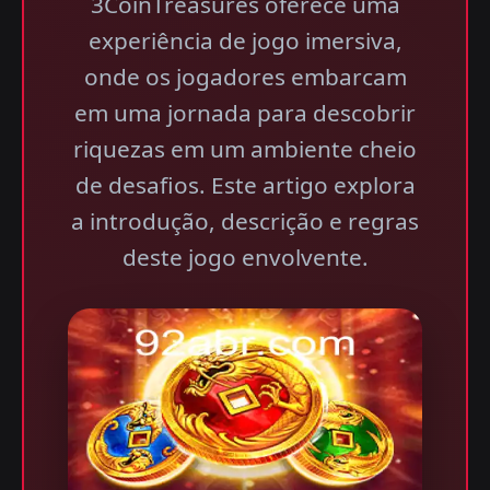
3CoinTreasures oferece uma
experiência de jogo imersiva,
onde os jogadores embarcam
em uma jornada para descobrir
riquezas em um ambiente cheio
de desafios. Este artigo explora
a introdução, descrição e regras
deste jogo envolvente.