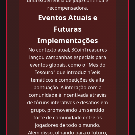
uma experiência de jogo contínua e
recompensadora.
Eventos Atuais e
Futuras
Implementações
No contexto atual, 3CoinTreasures
lançou campanhas especiais para
eventos globais, como o "Mês do
Tesouro" que introduz níveis
temáticos e competições de alta
pontuação. A interação com a
comunidade é incentivada através
de fóruns interativos e desafios em
grupo, promovendo um sentido
forte de comunidade entre os
jogadores de todo o mundo.
Além disso, olhando para o futuro,