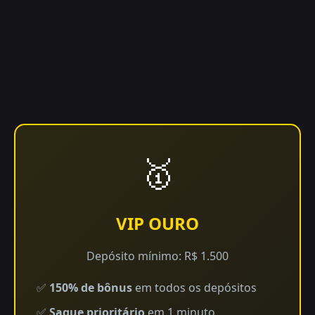
🥇
VIP OURO
Depósito mínimo: R$ 1.500
✅
150% de bônus
em todos os depósitos
✅
Saque prioritário
em 1 minuto