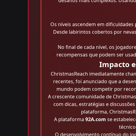
desafios mais complexos. Usando 
Os níveis ascendem em dificuldades 
Desde labirintos cobertos por nevas
No final de cada nível, os jogad
recompensas que podem ser usadas
Impacto e
ChristmasReach imediatamente chamo
recentes, foi anunciado que a dese
mundo podem competir por recompe
A crescente comunidade de Christmas
com dicas, estratégias e discussõe
plataforma, ChristmasR
A plataforma
92A.com
se estabelec
técnico
O desenvolvimento contínuo do jog