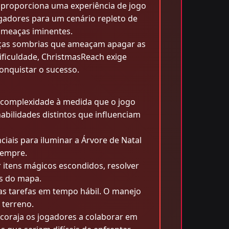
 proporciona uma experiência de jogo
gadores para um cenário repleto de
 ameaças iminentes.
rças sombrias que ameaçam apagar as
ificuldade, ChristmasReach exige
onquistar o sucesso.
complexidade à medida que o jogo
bilidades distintos que influenciam
iais para iluminar a Árvore de Natal
sempre.
 itens mágicos escondidos, resolver
s do mapa.
as tarefas em tempo hábil. O manejo
 terreno.
ncoraja os jogadores a colaborar em