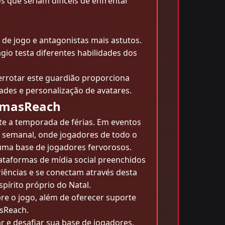
que seriam difíceis de enfrentar
de jogo e antagonistas mais astutos.
gio testa diferentes habilidades dos
errotar este guardião proporciona
des e personalização de avatares.
stmasReach
e a temporada de férias. Em eventos
" semanal, onde jogadores de todo o
uma base de jogadores fervorosos.
taformas de mídia social preenchidos
iências e se conectam através desta
írito próprio do Natal.
re o jogo, além de oferecer suporte
asReach.
 e desafiar sua base de jogadores,