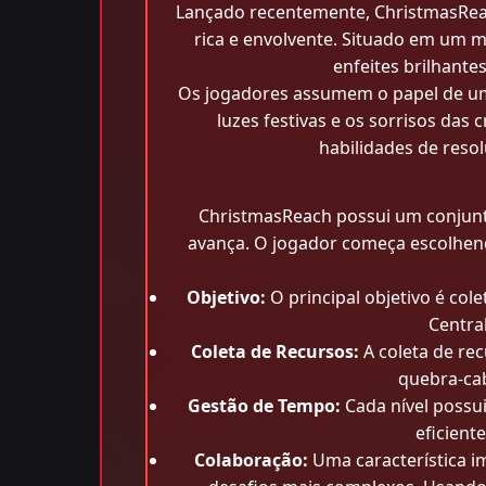
Lançado recentemente, ChristmasReac
rica e envolvente. Situado em um 
enfeites brilhante
Os jogadores assumem o papel de um
luzes festivas e os sorrisos da
habilidades de reso
ChristmasReach possui um conjun
avança. O jogador começa escolhend
Objetivo:
O principal objetivo é col
Centra
Coleta de Recursos:
A coleta de re
quebra-ca
Gestão de Tempo:
Cada nível possu
eficient
Colaboração:
Uma característica i