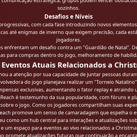
comunicação estratégica, grupos podem vencer obstáculos 
sozinhos.
Desafios e Níveis
progressivas, com cada fase introduzindo novos elementos 
cas até enigmas de inverno que exigem precisão, cada está
jogadores.
ores enfrentam um desafio contra um "Guardião de Natal". D
 para compras dentro do jogo, melhoramento de habilida
 Eventos Atuais Relacionados a Chri
u a atenção por sua capacidade de juntar pessoas durant
nvolvedora do jogo planejava realizar um "Torneio Natalino
nsas exclusivas, aumentando o fator replay e atraindo 
Reach é testemunho da sua popularidade, com fóruns e pla
s sobre o jogo. Como os jogadores compartilham suas exper
each promove um senso de camaradagem que espelha o esp
eu como um hub central para interações e atualizações sob
 e um espaço para eventos ao vivo relacionados a Christm
o promete atualizações futuras que continuarão a encantar