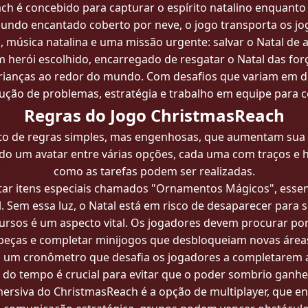
h é concebido para capturar o espírito natalino enquanto
mundo encantado coberto por neve, o jogo transporta os jo
s, música natalina e uma missão urgente: salvar o Natal de
 herói escolhido, encarregado de resgatar o Natal das fo
s crianças ao redor do mundo. Com desafios que variam em d
lução de problemas, estratégia e trabalho em equipe para c
Regras do Jogo ChristmasReach
to de regras simples, mas engenhosas, que aumentam sua 
o um avatar entre várias opções, cada uma com traços e ha
como as tarefas podem ser realizadas.
etar itens especiais chamados "Ornamentos Mágicos", essenc
l. Sem essa luz, o Natal está em risco de desaparecer para 
cursos é um aspecto vital. Os jogadores devem procurar por
beças e completar minijogos que desbloqueiam novas área
i um cronômetro que desafia os jogadores a completarem 
e do tempo é crucial para evitar que o poder sombrio ganhe
mersiva do ChristmasReach é a opção de multiplayer, que e