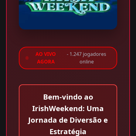
AO VIVO
- 1.247 jogadores
AGORA
online
Bem-vindo ao
IrishWeekend: Uma
Jornada de Diversão e
Estratégia