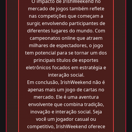
O impacto de IrishWeekend no
mercado de jogos também reflete
nas competições que começam a
surgir, envolvendo participantes de
diferentes lugares do mundo. Com
campeonatos online que atraem
milhares de espectadores, o jogo
tem potencial para se tornar um dos
principais títulos de esportes
eletrônicos focados em estratégia e
interação social.
Em conclusão, IrishWeekend não é
apenas mais um jogo de cartas no
mercado. Ele é uma aventura
envolvente que combina tradição,
inovação e interação social. Seja
você um jogador casual ou
competitivo, IrishWeekend oferece