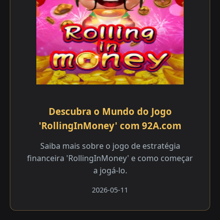
Descubra o Mundo do Jogo
'RollingInMoney' com 92A.com
Saiba mais sobre o jogo de estratégia
financeira 'RollingInMoney' e como começar
a jogá-lo.
2026-05-11