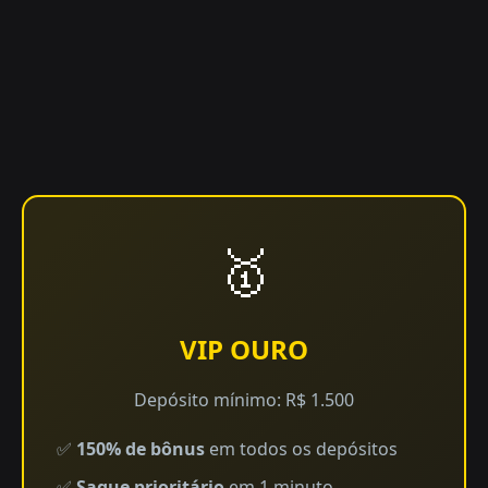
🥇
VIP OURO
Depósito mínimo: R$ 1.500
✅
150% de bônus
em todos os depósitos
✅
Saque prioritário
em 1 minuto