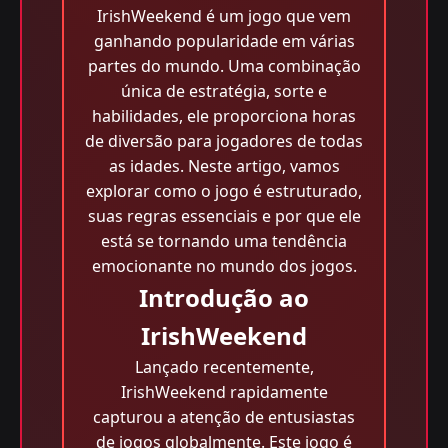
IrishWeekend é um jogo que vem
ganhando popularidade em várias
partes do mundo. Uma combinação
única de estratégia, sorte e
habilidades, ele proporciona horas
de diversão para jogadores de todas
as idades. Neste artigo, vamos
explorar como o jogo é estruturado,
suas regras essenciais e por que ele
está se tornando uma tendência
emocionante no mundo dos jogos.
Introdução ao
IrishWeekend
Lançado recentemente,
IrishWeekend rapidamente
capturou a atenção de entusiastas
de jogos globalmente. Este jogo é