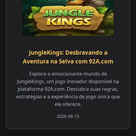
JungleKings: Desbravando a
Aventura na Selva com 92A.com
Explore o emocionante mundo de
JungleKings, um jogo inovador disponível na
plataforma 92A.com. Descubra suas regras,
estratégias e a experiência de jogo única que
ele oferece.
2026-06-15