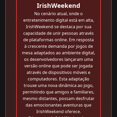
IrishWeekend
No cenário atual, onde o
entretenimento digital está em alta,
IrishWeekend se destaca por sua
capacidade de unir pessoas através
de plataformas online. Em resposta
à crescente demanda por jogos de
mesa adaptados ao ambiente digital,
os desenvolvedores lançaram uma
versão online que pode ser jogada
através de dispositivos móveis e
computadores. Esta adaptação
trouxe uma nova dinâmica ao jogo,
permitindo que amigos e familiares,
mesmo distantes, possam desfrutar
das emocionantes aventuras que
IrishWeekend oferece.