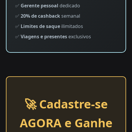
✅
Gerente pessoal
dedicado
✅
20% de cashback
semanal
✅
Limites de saque
ilimitados
✅
Viagens e presentes
exclusivos
🚀 Cadastre-se
AGORA e Ganhe