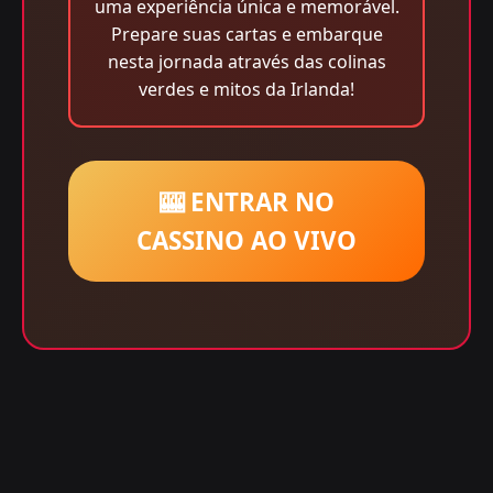
uma experiência única e memorável.
Prepare suas cartas e embarque
nesta jornada através das colinas
verdes e mitos da Irlanda!
🎰 ENTRAR NO
CASSINO AO VIVO