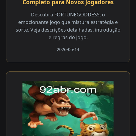
Completo para Novos Jogadores
Descubra FORTUNEGODDESS, o
emocionante jogo que mistura estratégia e
sorte. Veja descrições detalhadas, introdução
e regras do jogo.
2026-05-14