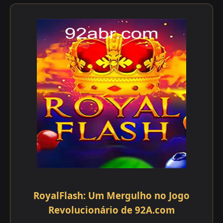
RoyalFlash: Um Mergulho no Jogo
Revolucionário de 92A.com