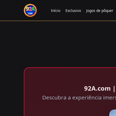
Início
Exclusivo
Jogos de pôquer
92A.com |
Descubra a experiência imer