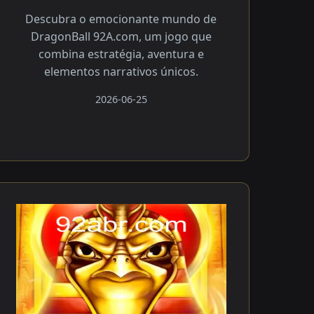
Descubra o emocionante mundo de
DragonBall 92A.com, um jogo que
combina estratégia, aventura e
elementos narrativos únicos.
2026-06-25