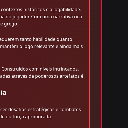
ontextos históricos e a jogabilidade.
a do jogador. Com uma narrativa rica
re grego.
requerem tanto habilidade quanto
 mantêm o jogo relevante e ainda mais
onstruídos com níveis intrincados,
dades através de poderosos artefatos é
ia
ncer desafios estratégicos e combates
de ou força aprimorada.