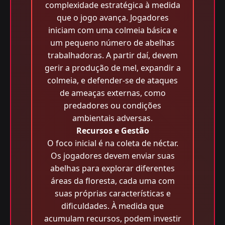
complexidade estratégica à medida
que o jogo avança. Jogadores
iniciam com uma colmeia básica e
um pequeno número de abelhas
trabalhadoras. A partir daí, devem
gerir a produção de mel, expandir a
colmeia, e defender-se de ataques
de ameaças externas, como
predadores ou condições
ambientais adversas.
Recursos e Gestão
O foco inicial é na coleta de néctar.
Os jogadores devem enviar suas
abelhas para explorar diferentes
áreas da floresta, cada uma com
suas próprias características e
dificuldades. À medida que
acumulam recursos, podem investir