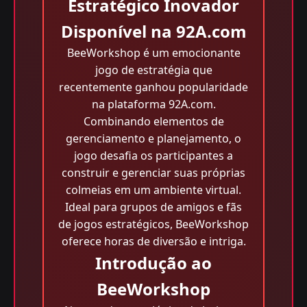
Estratégico Inovador
Disponível na 92A.com
BeeWorkshop é um emocionante
jogo de estratégia que
recentemente ganhou popularidade
na plataforma 92A.com.
Combinando elementos de
gerenciamento e planejamento, o
jogo desafia os participantes a
construir e gerenciar suas próprias
colmeias em um ambiente virtual.
Ideal para grupos de amigos e fãs
de jogos estratégicos, BeeWorkshop
oferece horas de diversão e intriga.
Introdução ao
BeeWorkshop