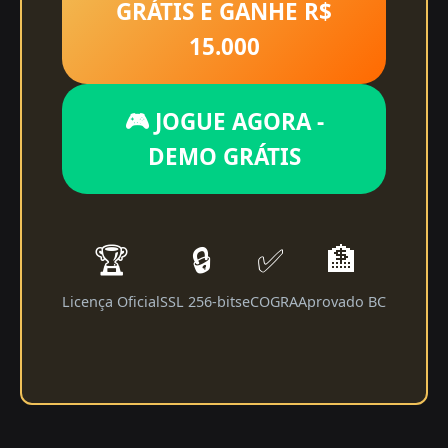
GRÁTIS E GANHE R$
15.000
🎮 JOGUE AGORA -
DEMO GRÁTIS
🏆
🔒
✅
🏦
Licença Oficial
SSL 256-bits
eCOGRA
Aprovado BC