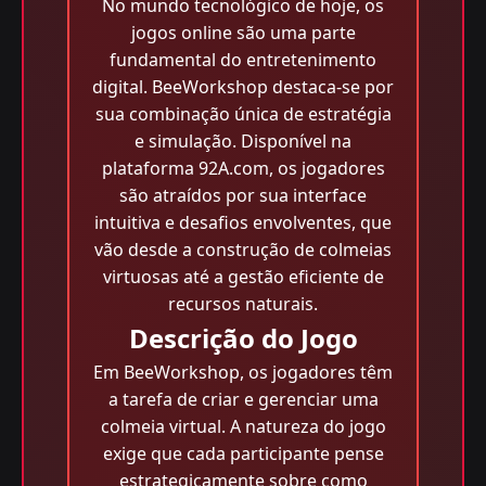
No mundo tecnológico de hoje, os
jogos online são uma parte
fundamental do entretenimento
digital. BeeWorkshop destaca-se por
sua combinação única de estratégia
e simulação. Disponível na
plataforma 92A.com, os jogadores
são atraídos por sua interface
intuitiva e desafios envolventes, que
vão desde a construção de colmeias
virtuosas até a gestão eficiente de
recursos naturais.
Descrição do Jogo
Em BeeWorkshop, os jogadores têm
a tarefa de criar e gerenciar uma
colmeia virtual. A natureza do jogo
exige que cada participante pense
estrategicamente sobre como