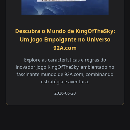
Descubra o Mundo de KingOfTheSky:
Um Jogo Empolgante no Universo
92A.com
Explore as características e regras do
inovador jogo KingOfTheSky, ambientado no
fascinante mundo de 92A.com, combinando
estratégia e aventura.
2026-06-20