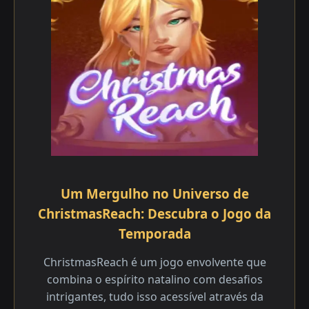
Um Mergulho no Universo de
ChristmasReach: Descubra o Jogo da
Temporada
ChristmasReach é um jogo envolvente que
combina o espírito natalino com desafios
intrigantes, tudo isso acessível através da