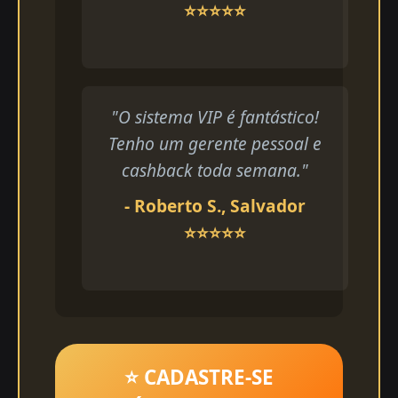
⭐⭐⭐⭐⭐
"O sistema VIP é fantástico!
Tenho um gerente pessoal e
cashback toda semana."
- Roberto S., Salvador
⭐⭐⭐⭐⭐
⭐ CADASTRE-SE