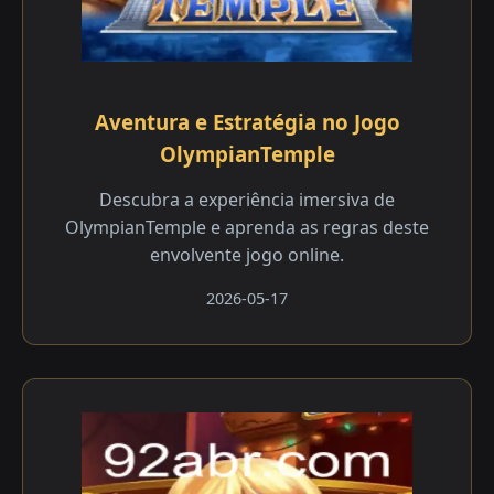
Aventura e Estratégia no Jogo
OlympianTemple
Descubra a experiência imersiva de
OlympianTemple e aprenda as regras deste
envolvente jogo online.
2026-05-17