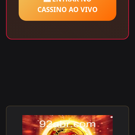
CASSINO AO VIVO