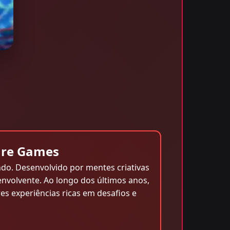
ure Games
o. Desenvolvido por mentes criativas
envolvente. Ao longo dos últimos anos,
 experiências ricas em desafios e