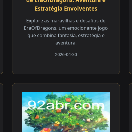
Estratégia Envolventes
Explore as maravilhas e desafios de
EraOfDragons, um emocionante jogo
que combina fantasia, estratégia e
aventura.
2026-04-30