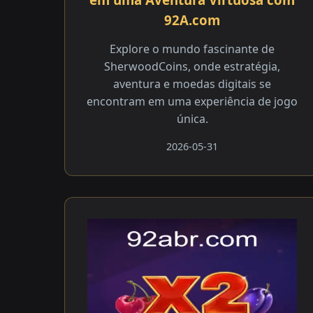
92A.com
Explore o mundo fascinante de
SherwoodCoins, onde estratégia,
aventura e moedas digitais se
encontram em uma experiência de jogo
única.
2026-05-31