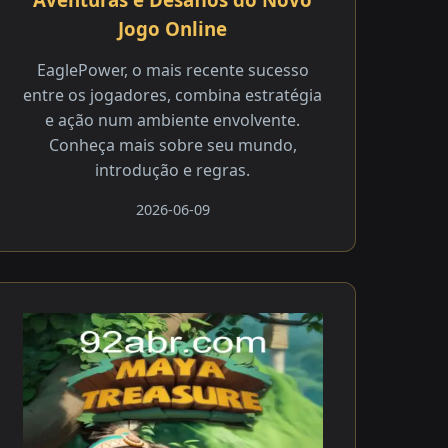
Jogo Online
EaglePower, o mais recente sucesso
entre os jogadores, combina estratégia
e ação num ambiente envolvente.
Conheça mais sobre seu mundo,
introdução e regras.
2026-06-09