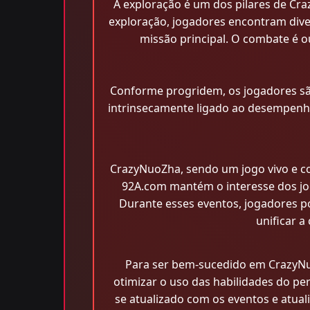
A exploração é um dos pilares de Cr
exploração, jogadores encontram dive
missão principal. O combate é o
Conforme progridem, os jogadores sã
intrinsecamente ligado ao desempenho
CrazyNuoZha, sendo um jogo vivo e co
92A.com mantém o interesse dos jog
Durante esses eventos, jogadores p
unificar 
Para ser bem-sucedido em CrazyNuo
otimizar o uso das habilidades do p
se atualizado com os eventos e atual