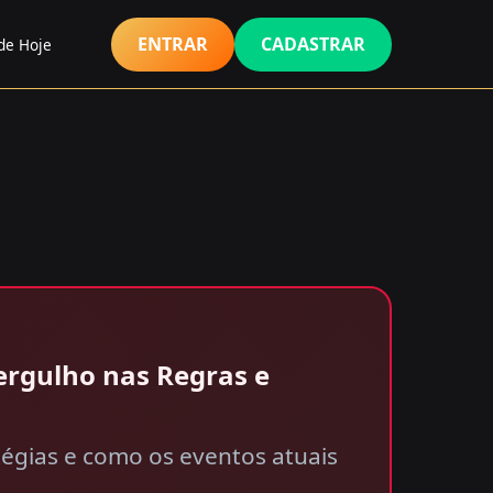
ENTRAR
CADASTRAR
de Hoje
rgulho nas Regras e
gias e como os eventos atuais