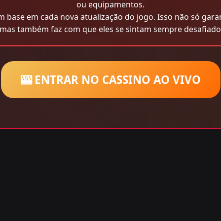
ou equipamentos.
om base em cada nova atualização do jogo. Isso não só ga
 mas também faz com que eles se sintam sempre desafiado
🎰 ENTRAR NO CASSINO AO VIVO