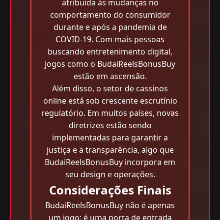
atribuída às mudanças no
comportamento do consumidor
durante e após a pandemia de
COVID-19. Com mais pessoas
buscando entretenimento digital,
jogos como o BudaiReelsBonusBuy
estão em ascensão.
Além disso, o setor de cassinos
online está sob crescente escrutínio
regulatório. Em muitos países, novas
diretrizes estão sendo
implementadas para garantir a
justiça e a transparência, algo que
BudaiReelsBonusBuy incorpora em
seu design e operações.
Considerações Finais
BudaiReelsBonusBuy não é apenas
um jogo; é uma porta de entrada