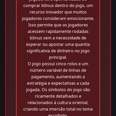
comprar bônus dentro do jogo, um
recurso inovador que muitos
jogadores consideram emocionante.
Isso permite que os jogadores
acessem rapidamente rodadas
bônus sem a necessidade de
esperar ou apostar uma quantia
significativa de dinheiro no jogo
principal.
O jogo possui cinco rolos e um
número variável de linhas de
pagamento, aumentando a
estratégia e expectativas a cada
jogada. Os símbolos do jogo são
ricamente detalhados e
relacionados à cultura oriental,
criando uma imersão total no tema
escolhido.