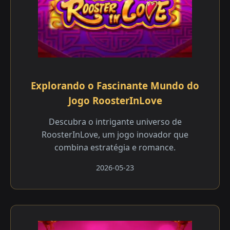
Explorando o Fascinante Mundo do
Jogo RoosterInLove
Descubra o intrigante universo de
RoosterInLove, um jogo inovador que
combina estratégia e romance.
2026-05-23