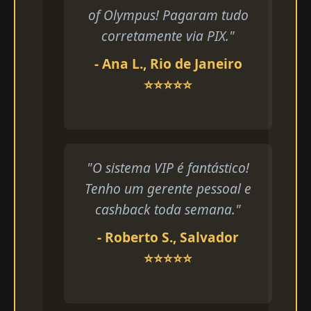
of Olympus! Pagaram tudo
corretamente via PIX."
- Ana L., Rio de Janeiro
⭐⭐⭐⭐⭐
"O sistema VIP é fantástico!
Tenho um gerente pessoal e
cashback toda semana."
- Roberto S., Salvador
⭐⭐⭐⭐⭐