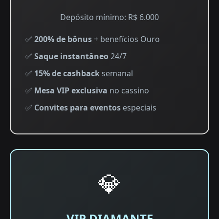
Depósito mínimo: R$ 6.000
✅
200% de bônus
+ benefícios Ouro
✅
Saque instantâneo
24/7
✅
15% de cashback
semanal
✅
Mesa VIP exclusiva
no cassino
✅
Convites para eventos
especiais
💎
VIP DIAMANTE