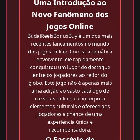
Uma Introdução ao
Novo Fenômeno dos
Jogos Online
BudaiReelsBonusBuy é um dos mais
recentes lançamentos no mundo
dos jogos online. Com sua temática
envolvente, ele rapidamente
conquistou um lugar de destaque
entre os jogadores ao redor do
globo. Este jogo não é apenas mais
uma adição ao vasto catálogo de
cassinos online; ele incorpora
elementos culturais e oferece aos
jogadores a chance de uma
experiência única e
recompensadora.
O Fascínio de