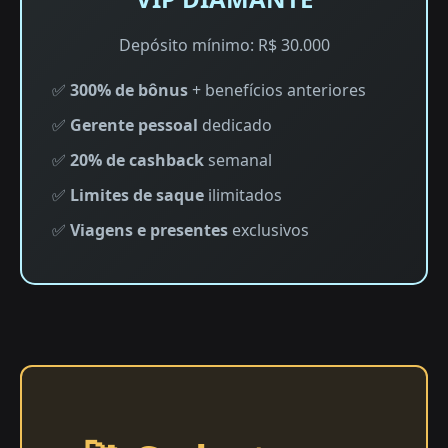
Depósito mínimo: R$ 30.000
✅
300% de bônus
+ benefícios anteriores
✅
Gerente pessoal
dedicado
✅
20% de cashback
semanal
✅
Limites de saque
ilimitados
✅
Viagens e presentes
exclusivos