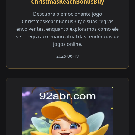
ChristmasReachBonusBuy
Descubra o emocionante jogo
ChristmasReachBonusBuy e suas regras
envolventes, enquanto exploramos como ele
se integra ao cenário atual das tendências de
jogos online.
2026-06-19