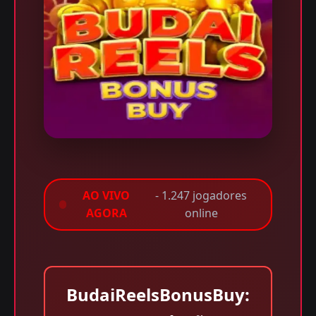
AO VIVO
- 1.247 jogadores
AGORA
online
BudaiReelsBonusBuy: