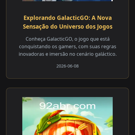
Explorando GalacticGO: A Nova
Sensação do Universo dos Jogos
Conheça GalacticGO, o jogo que está
conquistando os gamers, com suas regras
inovadoras e imersão no cenário galáctico.
2026-06-08