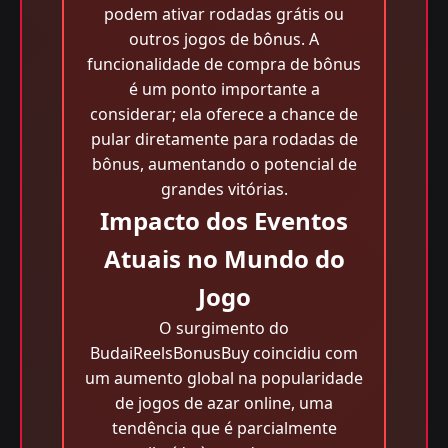
podem ativar rodadas grátis ou
outros jogos de bônus. A
funcionalidade de compra de bônus
é um ponto importante a
considerar; ela oferece a chance de
pular diretamente para rodadas de
bônus, aumentando o potencial de
grandes vitórias.
Impacto dos Eventos
Atuais no Mundo do
Jogo
O surgimento do
BudaiReelsBonusBuy coincidiu com
um aumento global na popularidade
de jogos de azar online, uma
tendência que é parcialmente