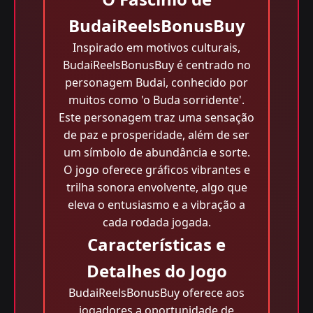
BudaiReelsBonusBuy
Inspirado em motivos culturais,
BudaiReelsBonusBuy é centrado no
personagem Budai, conhecido por
muitos como 'o Buda sorridente'.
Este personagem traz uma sensação
de paz e prosperidade, além de ser
um símbolo de abundância e sorte.
O jogo oferece gráficos vibrantes e
trilha sonora envolvente, algo que
eleva o entusiasmo e a vibração a
cada rodada jogada.
Características e
Detalhes do Jogo
BudaiReelsBonusBuy oferece aos
jogadores a oportunidade de