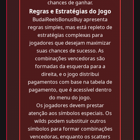
chances de ganhar.
Regras e Estratégias do Jogo
BudaiReelsBonusBuy apresenta
regras simples, mas está repleto de
estratégias complexas para
jogadores que desejam maximizar
suas chances de sucesso. As
combinações vencedoras são
formadas da esquerda para a
direita, e o jogo distribui
pagamentos com base na tabela de
pagamento, que é acessível dentro
do menu do jogo.
Os jogadores devem prestar
atenção aos símbolos especiais. Os
wilds podem substituir outros
símbolos para formar combinações
vencedoras, enquanto os scatters